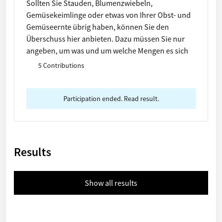
Sollten Sie Stauden, Blumenzwiebeln,
Gemüsekeimlinge oder etwas von Ihrer Obst- und
Gemüseernte übrig haben, können Sie den
Überschuss hier anbieten. Dazu müssen Sie nur
angeben, um was und um welche Mengen es sich
handelt. Ein Pin auf der Karte gibt den Abholort an.
5 Contributions
Hinterlegen Sie entweder Ihre Telefonnummer
und/oder Adresse im Steckbrief oder markieren
Sie den Bürgergarten (Obere
Participation ended. Read result.
Lagerstraße/Rossmann), der jeden 1. und 3.
Dienstag von Mai bis Ende Oktober ab 18 Uhr als
Ablageort zur Verfügung steht.
Results
Show all results