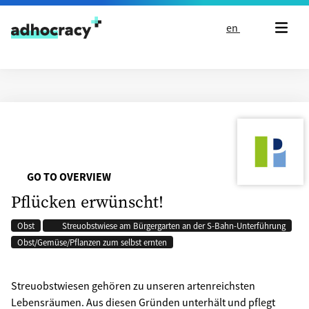
Skip to content
en
GO TO OVERVIEW
Pflücken erwünscht!
Obst
Streuobstwiese am Bürgergarten an der S-Bahn-Unterführung
Obst/Gemüse/Pflanzen zum selbst ernten
Streuobstwiesen gehören zu unseren artenreichsten
Lebensräumen. Aus diesen Gründen unterhält und pflegt