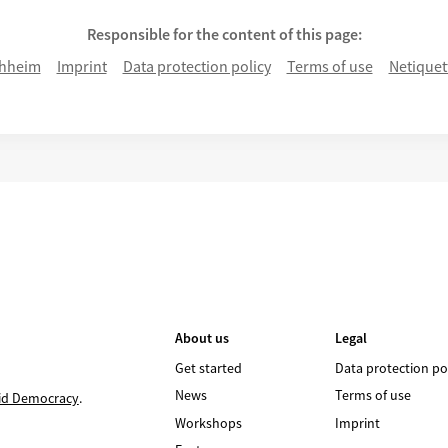
Responsible for the content of this page:
hheim
Imprint
Data protection policy
Terms of use
Netiquet
About us
Legal
Get started
Data protection po
News
Terms of use
id Democracy
.
Workshops
Imprint