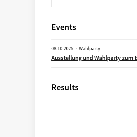
mitzuwirken. Wenn Sie keinen
bestimmten Ort für Ihre Idee angeben
können, wählen Sie einfach einen
zufälligen Platz auf der Karte.
Events
08.10.2025
·
Wahlparty
Ausstellung und Wahlparty zum 
Results