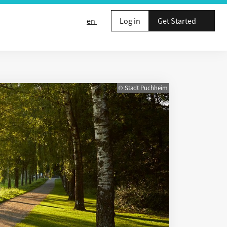
en
Log in
Get Started
© Stadt Puchheim