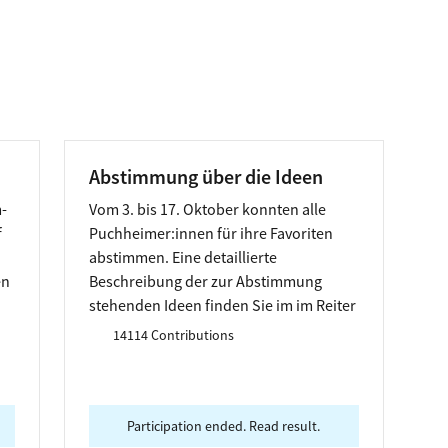
Abstimmung über die Ideen
m-
Vom 3. bis 17. Oktober konnten alle
f
Puchheimer:innen für ihre Favoriten
abstimmen. Eine detaillierte
en
Beschreibung der zur Abstimmung
stehenden Ideen finden Sie im im Reiter
"Information" oder unter
14114 Contributions
ie
www.puchheim.de/buergerbudget.
ie
Achtung: Das Ergebnis, das auf dieser
Seite zu sehen ist, ist nicht das finale
Ergebnis. Das Abstimmungsergebnis
Participation ended. Read result.