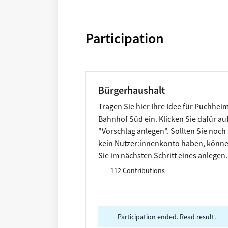
Participation
Bürgerhaushalt
Tragen Sie hier Ihre Idee für Puchhei
Bahnhof Süd ein. Klicken Sie dafür au
"Vorschlag anlegen". Sollten Sie noch
kein Nutzer:innenkonto haben, könn
Sie im nächsten Schritt eines anlegen.
Anschließend geben Sie Titel, eine
112 Contributions
kurze Beschreibung Ihrer Idee sowie d
geschätzten Kosten ein. Bitte geben S
in der Beschreibung an, ob Sie bereit
sind, an der Umsetzung Ihrer Idee
Participation ended. Read result.