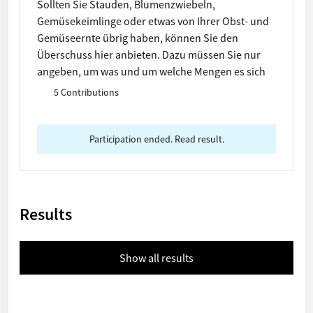
Sollten Sie Stauden, Blumenzwiebeln,
Gemüsekeimlinge oder etwas von Ihrer Obst- und
Gemüseernte übrig haben, können Sie den
Überschuss hier anbieten. Dazu müssen Sie nur
angeben, um was und um welche Mengen es sich
handelt. Ein Pin auf der Karte gibt den Abholort an.
5 Contributions
Hinterlegen Sie entweder Ihre Telefonnummer
und/oder Adresse im Steckbrief oder markieren
Sie den Bürgergarten (Obere
Participation ended. Read result.
Lagerstraße/Rossmann), der jeden 1. und 3.
Dienstag von Mai bis Ende Oktober ab 18 Uhr als
Ablageort zur Verfügung steht.
Results
Show all results