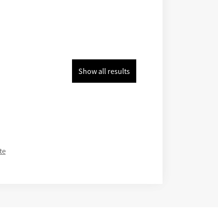
Show all results
te