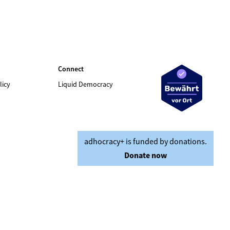
Connect
licy
Liquid Democracy
adhocracy+ is funded by donations.
Donate now