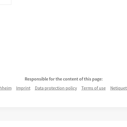
Responsible for the content of this page:
hheim
Imprint
Data protection policy
Terms of use
Netiquet