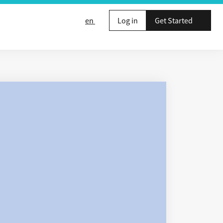
en
Log in
Get Started