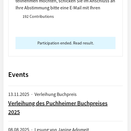
teilnehmen möchten, schicken Sie im Anschluss an
Ihre Abstimmung bitte eine E-Mail mit Ihren
Kontaktdaten an mandy.frenkel@puchheim.de.
192 Contributions
Aus Datenschutzgründen werden bei der Online-
Abstimmung keine persönlichen Daten
gespeichert.
Participation ended. Read result.
Events
13.11.2025
·
Verleihung Buchpreis
Verleihung des Puchheimer Buchpreises
2025
08.08.2025
·
Lesung von Janine Adomeit