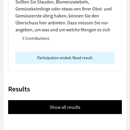
Sollten Sie Stauden, Blumenzwiebeln,
Gemüsekeimlinge oder etwas von Ihrer Obst- und
Gemüseernte übrig haben, können Sie den
Überschuss hier anbieten. Dazu müssen Sie nur
angeben, um was und um welche Mengen es sich
handelt. Ein Pin auf der Karte gibt den Abholort an.
5 Contributions
Hinterlegen Sie entweder Ihre Telefonnummer
und/oder Adresse im Steckbrief oder markieren
Sie den Bürgergarten (Obere
Participation ended. Read result.
Lagerstraße/Rossmann), der jeden 1. und 3.
Dienstag von Mai bis Ende Oktober ab 18 Uhr als
Ablageort zur Verfügung steht.
Results
Show all results